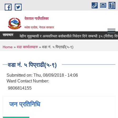
Skip to main content
देवताल गाउँपालिका
मधेश प्रदेश, नेपाल सरकार
सामाचार
हीन दलित, भूमिहीन सुकुम्बासी र अव्यवस्थित बसोबासीले निवेदन दिने सम्बन्धी ३५ (पैंतीस) दिन
You are here
Home
»
वडा कार्यालयहरु
» वडा नं. ५ पिप्राढी(५-९)
वडा नं. ५ पिप्राढी(५-९)
Submitted on:
Thu, 08/09/2018 - 14:06
Ward Contact Number:
9806814155
जन प्रतिनिधि