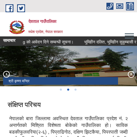
Skip to main content
देवताल गाउँपालिका
मधेश प्रदेश, नेपाल सरकार
सामाचार
ll Training को आवेदन दिने सम्बन्धी सूचना।
भूमिहीन दलित, भूमिहीन सुकुम्बासी र अव्
राम जान्की मन्दिर
श्री कृष्णा मन्दिर
रौवाही स्वास्थ्य चौकी
संक्षिप्त परिचय
नेपालको बारा जिल्लामा अवस्थित देवताल गाउँपालिका प्रदेश नं. २
अन्तर्गतको मिश्रित विशेषता बोकेको गाउँपालिका हो। साविक
बडकीफुलवरिया(२-६) , पिप्राढिगोठ, दक्षिण झिटकैया, पिपरपाती जब्दी