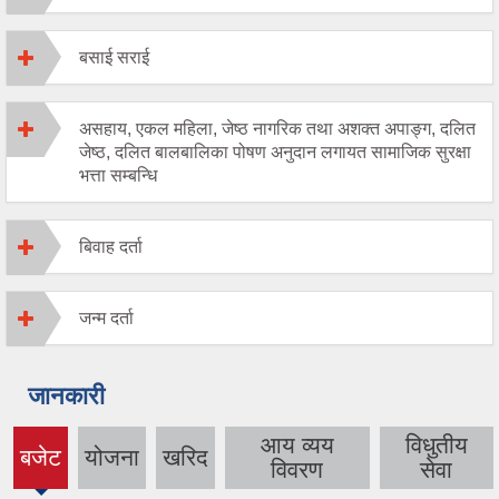
बसाई सराई
असहाय, एकल महिला, जेष्ठ नागरिक तथा अशक्त अपाङ्ग, दलित
जेष्ठ, दलित बालबालिका पोषण अनुदान लगायत सामाजिक सुरक्षा
भत्ता सम्बन्धि
बिवाह दर्ता
जन्म दर्ता
जानकारी
आय व्यय
विधुतीय
बजेट
योजना
खरिद
(active
विवरण
सेवा
tab)